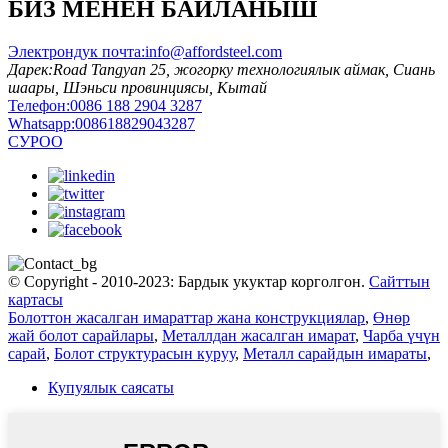
БИЗ МЕНЕН БАЙЛАНЫШ
Электрондук почта:
info@affordsteel.com
Дарек:
Road Tangyan 25, жогорку технологиялык аймак, Сиань
шаары, Шэньси провинциясы, Кытай
Телефон:
0086 188 2904 3287
Whatsapp:
008618829043287
СУРОО
© Copyright - 2010-2023: Бардык укуктар корголгон.
Сайттын
картасы
Болоттон жасалган имараттар жана конструкциялар
,
Өнөр
жай болот сарайлары
,
Металлдан жасалган имарат
,
Чарба үчүн
сарай
,
Болот структурасын куруу
,
Металл сарайдын имараты
,
Купуялык саясаты