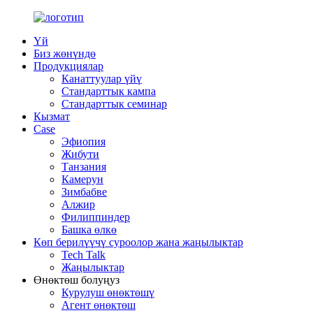
Үй
Биз жөнүндө
Продукциялар
Канаттуулар үйү
Стандарттык кампа
Стандарттык семинар
Кызмат
Case
Эфиопия
Жибути
Танзания
Камерун
Зимбабве
Алжир
Филиппиндер
Башка өлкө
Көп берилүүчү суроолор жана жаңылыктар
Tech Talk
Жаңылыктар
Өнөктөш болуңуз
Курулуш өнөктөшү
Агент өнөктөш