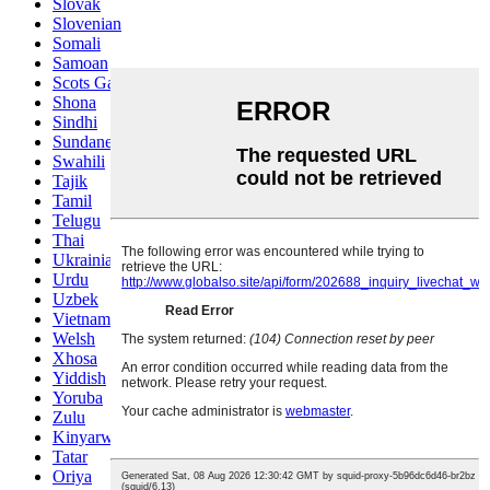
Slovak
Slovenian
Somali
Samoan
Scots Gaelic
Shona
Sindhi
Sundanese
Swahili
Tajik
Tamil
Telugu
Thai
Ukrainian
Urdu
Uzbek
Vietnamese
Welsh
Xhosa
Yiddish
Yoruba
Zulu
Kinyarwanda
Tatar
Oriya