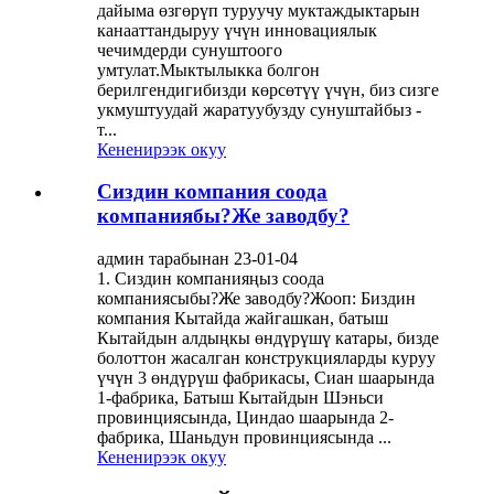
дайыма өзгөрүп туруучу муктаждыктарын
канааттандыруу үчүн инновациялык
чечимдерди сунуштоого
умтулат.Мыктылыкка болгон
берилгендигибизди көрсөтүү үчүн, биз сизге
укмуштуудай жаратуубузду сунуштайбыз -
т...
Кененирээк окуу
Сиздин компания соода
компаниябы?Же заводбу?
админ тарабынан 23-01-04
1. Сиздин компанияңыз соода
компаниясыбы?Же заводбу?Жооп: Биздин
компания Кытайда жайгашкан, батыш
Кытайдын алдыңкы өндүрүшү катары, бизде
болоттон жасалган конструкцияларды куруу
үчүн 3 өндүрүш фабрикасы, Сиан шаарында
1-фабрика, Батыш Кытайдын Шэньси
провинциясында, Циндао шаарында 2-
фабрика, Шаньдун провинциясында ...
Кененирээк окуу