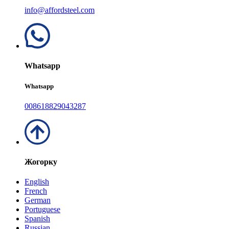
info@affordsteel.com
Whatsapp
Whatsapp
008618829043287
Жогорку
English
French
German
Portuguese
Spanish
Russian