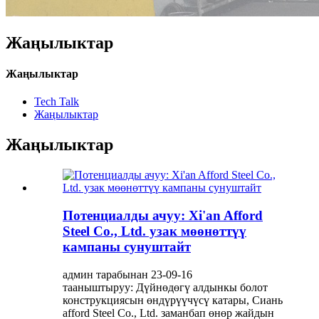
Жаңылыктар
Жаңылыктар
Tech Talk
Жаңылыктар
Жаңылыктар
Потенциалды ачуу: Xi'an Afford
Steel Co., Ltd. узак мөөнөттүү
кампаны сунуштайт
админ тарабынан 23-09-16
тааныштыруу: Дүйнөдөгү алдынкы болот
конструкциясын өндүрүүчүсү катары, Сиань
afford Steel Co., Ltd. заманбап өнөр жайдын