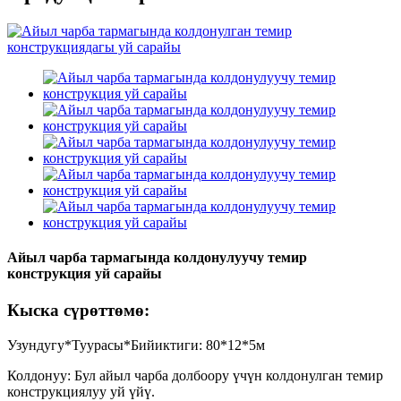
Айыл чарба тармагында колдонулуучу темир
конструкция уй сарайы
Кыска сүрөттөмө:
Узундугу*Туурасы*Бийиктиги: 80*12*5м
Колдонуу: Бул айыл чарба долбоору үчүн колдонулган темир
конструкциялуу уй үйү.