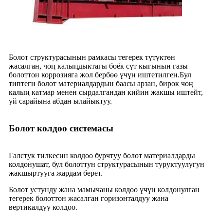
Болот структурасынын рамкасы тегерек түтүктөн
жасалган, чоң калыңдыктагы боёк сүт кыгынын газы
болоттон коррозияга жол бербөө үчүн иштетилген.Бул
типтеги болот материалдардын баасы арзан, бирок чоң
калың катмар менен сырдалгандан кийин жакшы иштейт,
уй сарайына абдан ылайыктуу.
Болот колдоо системасы
Галстук тилкесин колдоо бурчтуу болот материалдарды
колдонушат, бул болоттун структурасынын туруктуулугун
жакшыртууга жардам берет.
Болот устунду жана мамычаны колдоо үчүн колдонулган
тегерек болоттон жасалган горизонталдуу жана
вертикалдуу колдоо.