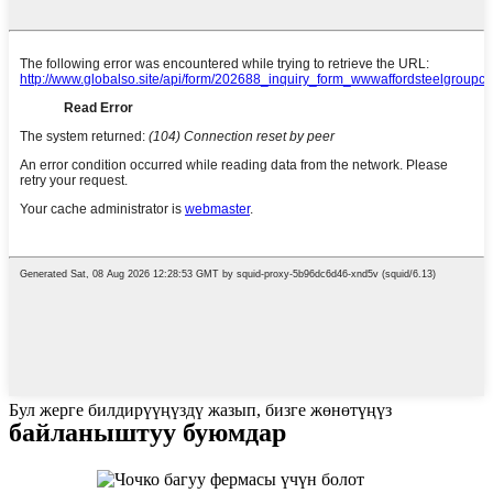
Бул жерге билдирүүңүздү жазып, бизге жөнөтүңүз
байланыштуу буюмдар