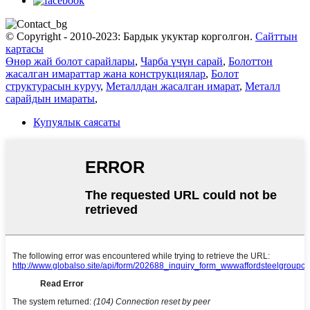
© Copyright - 2010-2023: Бардык укуктар корголгон.
Сайттын
картасы
Өнөр жай болот сарайлары
,
Чарба үчүн сарай
,
Болоттон
жасалган имараттар жана конструкциялар
,
Болот
структурасын куруу
,
Металлдан жасалган имарат
,
Металл
сарайдын имараты
,
Купуялык саясаты