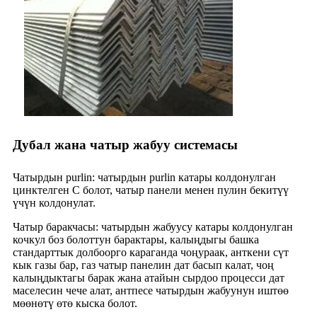
Дубал жана чатыр жабуу системасы
Чатырдын purlin: чатырдын purlin катары колдонулган
цинктелген C болот, чатыр панели менен пулин бекитүү
үчүн колдонулат.
Чатыр баракчасы: чатырдын жабуусу катары колдонулган
кочкул боз болоттун барактары, калыңдыгы башка
стандарттык долбоорго караганда чоңураак, анткени сүт
кык газы бар, газ чатыр панелин дат басып калат, чоң
калыңдыктагы барак жана атайын сырдоо процесси дат
маселесин чече алат, антпесе чатырдын жабуунун иштөө
мөөнөтү өтө кыска болот.