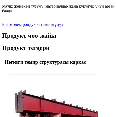
Мүлк: жөнөкөй түзүмү, материалдар жана курулуш үчүн арзан
баада.
Бизге электрондук кат жөнөтүңүз
Продукт чоо-жайы
Продукт тегдери
Негизги темир структурасы каркас