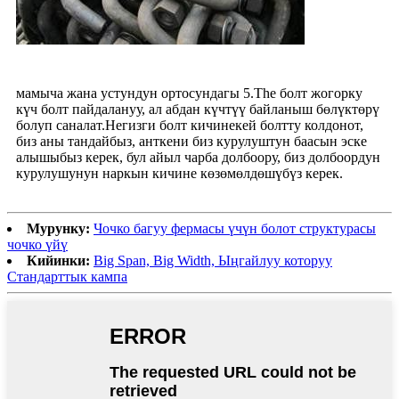
мамыча жана устундун ортосундагы 5.The болт жогорку
күч болт пайдалануу, ал абдан күчтүү байланыш бөлүктөрү
болуп саналат.Негизги болт кичинекей болтту колдонот,
биз аны тандайбыз, анткени биз курулуштун баасын эске
алышыбыз керек, бул айыл чарба долбоору, биз долбоордун
курулушунун наркын кичине көзөмөлдөшүбүз керек.
Мурунку:
Чочко багуу фермасы үчүн болот структурасы
чочко үйү
Кийинки:
Big Span, Big Width, Ыңгайлуу которуу
Стандарттык кампа