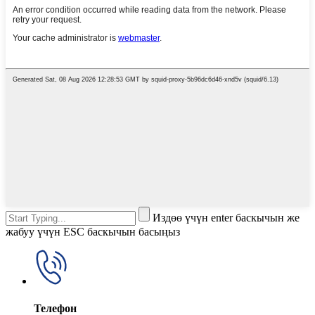
Издөө үчүн enter баскычын же
жабуу үчүн ESC баскычын басыңыз
Телефон