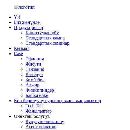
Үй
Биз жөнүндө
Продукциялар
Канаттуулар үйү
Стандарттык кампа
Стандарттык семинар
Кызмат
Case
Эфиопия
Жибути
Танзания
Камерун
Зимбабве
Алжир
Филиппиндер
Башка өлкө
Көп берилүүчү суроолор жана жаңылыктар
Tech Talk
Жаңылыктар
Өнөктөш болуңуз
Курулуш өнөктөшү
Агент өнөктөш