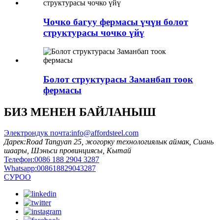
Чочко багуу фермасы үчүн болот
структурасы чочко үйү
Болот структурасы Заманбап тоок
фермасы
БИЗ МЕНЕН БАЙЛАНЫШ
Электрондук почта:
info@affordsteel.com
Дарек:
Road Tangyan 25, жогорку технологиялык аймак, Сиань
шаары, Шэньси провинциясы, Кытай
Телефон:
0086 188 2904 3287
Whatsapp:
008618829043287
СУРОО