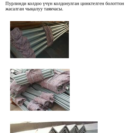
Пурлинди колдоо үчүн колдонулган цинктелген болоттон
жасалган чыңалуу таякчасы.