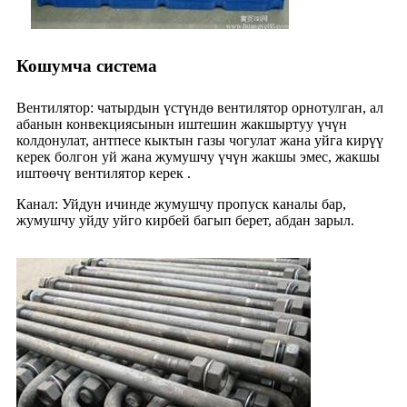
Кошумча система
Вентилятор: чатырдын үстүндө вентилятор орнотулган, ал
абанын конвекциясынын иштешин жакшыртуу үчүн
колдонулат, антпесе кыктын газы чогулат жана уйга кирүү
керек болгон уй жана жумушчу үчүн жакшы эмес, жакшы
иштөөчү вентилятор керек .
Канал: Уйдун ичинде жумушчу пропуск каналы бар,
жумушчу уйду уйго кирбей багып берет, абдан зарыл.